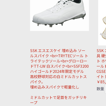
SSK エスエスケイ 埋め込み ソー
SS
ルスパイク <br>TRYTECソール ト
具 
ライテックソール<br>グローロー
ト 
ドTT-LW 白スパイク<br>SSF3200
ール
ハイゴールド2024年限定モデル
CGSE
高校野球対応の白ミドルカットス
イト
パイク。
￥85,
埋め込みスパイクで軽量化し
数量
ミドルカットで足首をガッチリキ
ープ