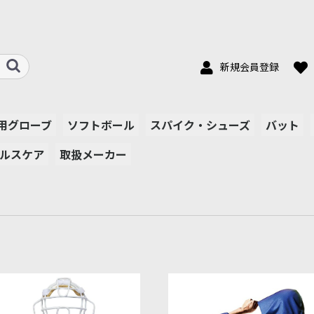
新規会員登録
用グローブ
ソフトボール
スパイク・シューズ
バット
ルスケア
取扱メーカー
ールポジション
手用
野手用
野手用
ャッチャー・ファ
ュニア用
バット
グローブ
ハイゴールド
SSK
アディダス
ナイキ
シュアプレイ
ニューバランス
アシックス
ジームス
硬式用
硬式用
軟式用
少年用
トレー
スト用
ト
mago
MLB・FANATICS
ピッチング忍者
マルッチ、ヴィクタ
ローリングス
ハイゴールド
SSK
ナイキ
アディダス
シュアプレイ
アシックス
オークリー
フィンタ
ムサシ
ヒュンメル
ミズノ
その他
ス