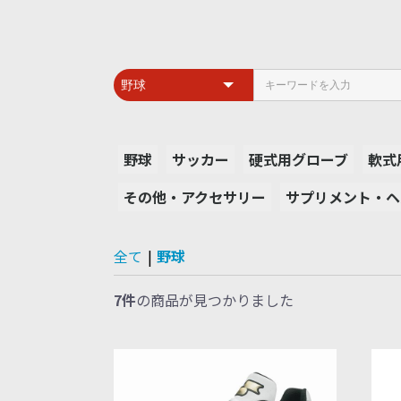
野球
サッカー
硬式用グローブ
軟式
その他・アクセサリー
サプリメント・ヘ
オールポジション
投手用
内野手用
外野手用
キャッチャー・ファ
オ
投
内
外
キ
ジ
ースト用
ー
バッグ
手袋
メンテナンス用品
サポーター
ボール
サングラス
その他
サプリメント
ヘルスケア
全て
|
野球
7件
の商品が見つかりました