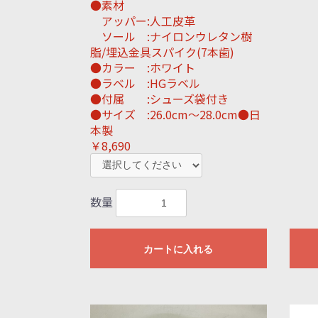
●素材
アッパー:人工皮革
ソール :ナイロンウレタン樹
脂/埋込金具スパイク(7本歯)
●カラー :ホワイト
●ラベル :HGラベル
●付属 :シューズ袋付き
●サイズ :26.0cm〜28.0cm●日
本製
￥8,690
数量
カートに入れる