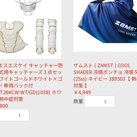
K エスエスケイ キャッチャー防
ザムスト ( ZAMST ) COOL
硬式用キャッチャーズ３点セッ
SHADER 冷感ポンチョ 冷感
ホワイトゴールドホワイト×ゴ
(25ss) ネイビー 389503【 
ド 専用バック付
対策 】
T26KCW WT/GD(1038) ホワ
￥4,949
 熱中症対策
数量
800