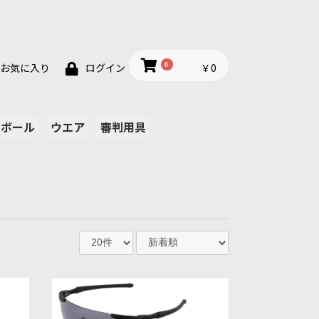
0
￥0
お気に入り
ログイン
ボール
ウエア
審判用具
木製バット
金属バット
金属バット
金属バット
ニング用バッ
硬球
軟球
サッカーウエア
キャップ
プリントTシャツ
アンダーシャツ
ユニフォーム
ストッキング
ウインドブレーカー
その他