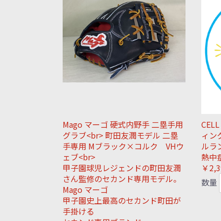
Mago マーゴ 硬式内野手 二塁手用
CEL
グラブ<br> 町田友潤モデル 二塁
ィン
手専用 Mブラック×コルク VHウ
ルラ
ェブ<br>
熱中
甲子園球児レジェンドの町田友潤
￥2,3
さん監修のセカンド専用モデル。
数量
Mago マーゴ
甲子園史上最高のセカンド町田が
手掛ける